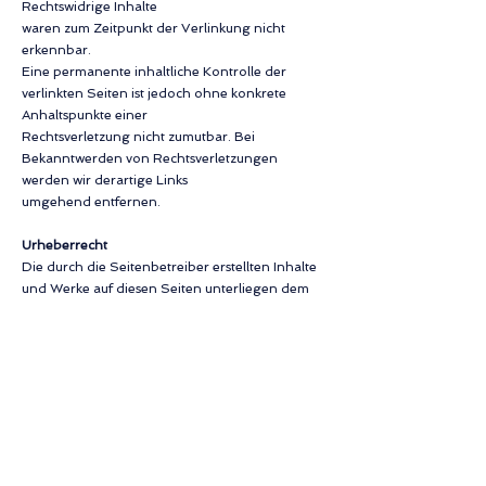
Rechtswidrige Inhalte
waren zum Zeitpunkt der Verlinkung nicht
erkennbar.
Eine permanente inhaltliche Kontrolle der
verlinkten Seiten ist jedoch ohne konkrete
Anhaltspunkte einer
Rechtsverletzung nicht zumutbar. Bei
Bekanntwerden von Rechtsverletzungen
werden wir derartige Links
umgehend entfernen.
Urheberrecht
Die durch die Seitenbetreiber erstellten Inhalte
und Werke auf diesen Seiten unterliegen dem
deutschen
Urheberrecht. Die Vervielfältigung,
Bearbeitung, Verbreitung und jede Art der
Verwertung außerhalb der
Grenzen des Urheberrechtes bedürfen der
schriftlichen Zustimmung des jeweiligen Autors
bzw. Erstellers.
Downloads und Kopien dieser Seite sind nur für
den privaten, nicht kommerziellen Gebrauch