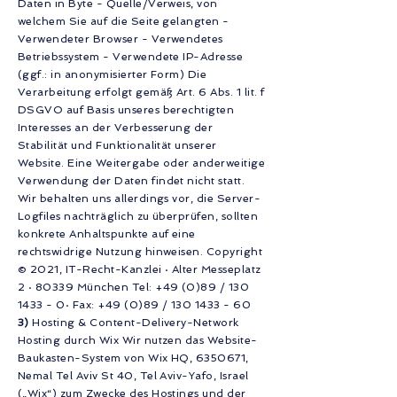
Daten in Byte - Quelle/Verweis, von
welchem Sie auf die Seite gelangten -
Verwendeter Browser - Verwendetes
Betriebssystem - Verwendete IP-Adresse
(ggf.: in anonymisierter Form) Die
Verarbeitung erfolgt gemäß Art. 6 Abs. 1 lit. f
DSGVO auf Basis unseres berechtigten
Interesses an der Verbesserung der
Stabilität und Funktionalität unserer
Website. Eine Weitergabe oder anderweitige
Verwendung der Daten findet nicht statt.
Wir behalten uns allerdings vor, die Server-
Logfiles nachträglich zu überprüfen, sollten
konkrete Anhaltspunkte auf eine
rechtswidrige Nutzung hinweisen. Copyright
© 2021, IT-Recht-Kanzlei · Alter Messeplatz
2 · 80339 München Tel: +49 (0)89 /
130
1433 - 0
· Fax: +49 (0)89 /
130 1433 - 60
3)
Hosting & Content-Delivery-Network
Hosting durch Wix Wir nutzen das Website-
Baukasten-System von Wix HQ,
6350671
,
Nemal Tel Aviv St 40, Tel Aviv-Yafo, Israel
(„Wix“) zum Zwecke des Hostings und der