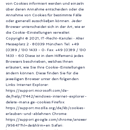
von Cookies informiert werden und einzeln
über deren Annahme entscheiden oder die
Annahme von Cookies für bestimmte Fälle
oder generell ausschließen können. Jeder
Browser unterscheidet sich in der Art, wie er
die Cookie-Einstellungen verwaltet.
Copyright © 2021, IT-Recht-Kanzlei · Alter
Messeplatz 2 · 80339 München Tel: +49
(0)89 /
130 1433 - 0
· Fax: +49 (0)89 /
130
1433 - 60
Diese ist in dem Hilfemenü jedes
Browsers beschrieben, welches Ihnen
erläutert, wie Sie Ihre Cookie-Einstellungen
ändern können. Diese finden Sie für die
jeweiligen Browser unter den folgenden
Links: Internet Explorer:
https://support.microsoft.com/de-
de/help/17442/windows-internet-explorer-
delete-mana
ge-cookies Firefox:
https://support.mozilla.org/de/kb/cookies-
erlauben-und-ablehnen
Chrome:
https://support.google.com/chrome/answer
/95647?hl=de&hlrm=en
Safari: