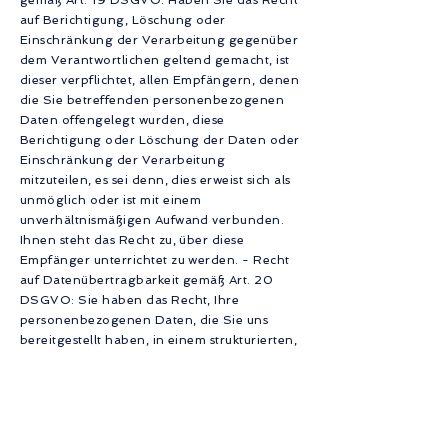
gemäß Art. 19 DSGVO: Haben Sie das Recht
auf Berichtigung, Löschung oder
Einschränkung der Verarbeitung gegenüber
dem Verantwortlichen geltend gemacht, ist
dieser verpflichtet, allen Empfängern, denen
die Sie betreffenden personenbezogenen
Daten offengelegt wurden, diese
Berichtigung oder Löschung der Daten oder
Einschränkung der Verarbeitung
mitzuteilen, es sei denn, dies erweist sich als
unmöglich oder ist mit einem
unverhältnismäßigen Aufwand verbunden.
Ihnen steht das Recht zu, über diese
Empfänger unterrichtet zu werden. - Recht
auf Datenübertragbarkeit gemäß Art. 20
DSGVO: Sie haben das Recht, Ihre
personenbezogenen Daten, die Sie uns
bereitgestellt haben, in einem strukturierten,
gängigen und maschinenlesebaren Format
zu erhalten oder die Übermittlung an einen
anderen Verantwortlichen zu verlangen,
soweit dies technisch machbar ist; - Recht
auf Widerruf erteilter Einwilligungen gemäß